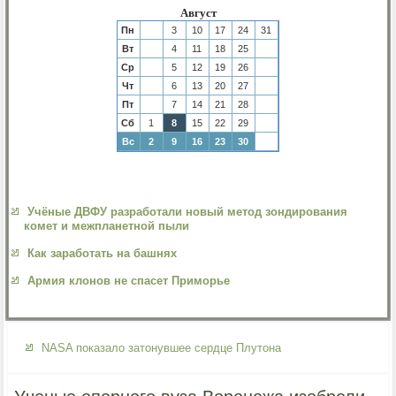
Август
Пн
3
10
17
24
31
Вт
4
11
18
25
Ср
5
12
19
26
Чт
6
13
20
27
Пт
7
14
21
28
Сб
1
8
15
22
29
Вс
2
9
16
23
30
Учёные ДВФУ разработали новый метод зондирования
комет и межпланетной пыли
Как заработать на башнях
Армия клонов не спасет Приморье
NASA показало затонувшее сердце Плутона