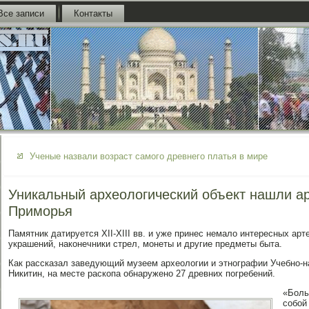
Все записи
Контакты
Ученые назвали возраст самого древнего платья в мире
Уникальный археологический объект нашли а
Приморья
Памятник датируется XII-XIII вв. и уже принес немало интересных арт
украшений, наконечники стрел, монеты и другие предметы быта.
Как рассказал заведующий музеем археологии и этнографии Учебно-н
Никитин, на месте раскопа обнаружено 27 древних погребений.
«Боль
собой