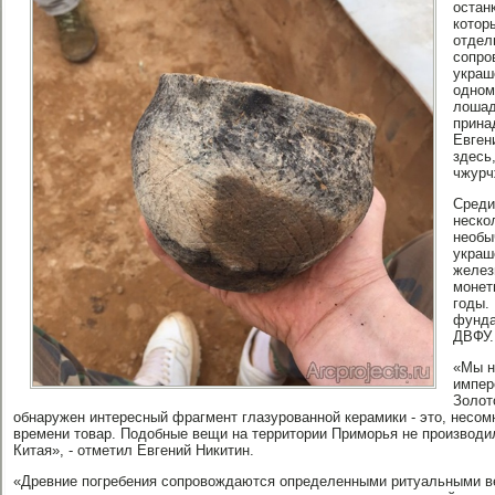
остан
котор
отдел
сопро
украш
одном
лошад
прина
Евген
здесь,
чжурч
Среди
неско
необы
украш
желез
монет
годы.
фунда
ДВФУ.
«Мы н
импер
Золот
обнаружен интересный фрагмент глазурованной керамики - это, несом
времени товар. Подобные вещи на территории Приморья не производи
Китая», - отметил Евгений Никитин.
«Древние погребения сопровождаются определенными ритуальными в