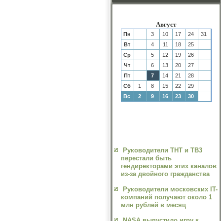
Август
Пн
3
10
17
24
31
Вт
4
11
18
25
Ср
5
12
19
26
Чт
6
13
20
27
Пт
7
14
21
28
Сб
1
8
15
22
29
Вс
2
9
16
23
30
Руководители ТНТ и ТВ3
перестали быть
гендиректорами этих каналов
из-за двойного гражданства
Руководители московских IT-
компаний получают около 1
млн рублей в месяц
NASA выпустило игру к