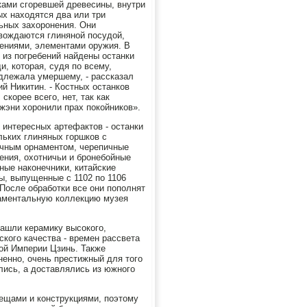
ками сгоревшей древесины, внутри
ых находятся два или три
ьных захоронения. Они
вождаются глиняной посудой,
ениями, элементами оружия. В
 из погребений найдены останки
и, которая, судя по всему,
длежала умершему, - рассказал
ий Никитин. - Костных останков
 скорее всего, нет, так как
жэни хоронили прах покойников».
 интересных артефактов - останки
льких глиняных горшков с
чным орнаментом, черепичные
ения, охотничьи и бронебойные
ные наконечники, китайские
ы, выпущенные с 1102 по 1106
 После обработки все они пополнят
ментальную коллекцию музея
ашли керамику высокого,
ского качества - времен рассвета
ой Империи Цзинь. Также
ненно, очень престижный для того
лись, а доставлялись из южного
ещами и конструкциями, поэтому