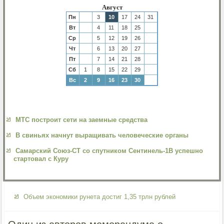
Август
Пн
3
10
17
24
31
Вт
4
11
18
25
Ср
5
12
19
26
Чт
6
13
20
27
Пт
7
14
21
28
Сб
1
8
15
22
29
Вс
2
9
16
23
30
МТС построит сети на заемные средства
В свиньях начнут выращивать человеческие органы
Самарский Союз-СТ со спутником Сентинель-1В успешно
стартовал с Куру
Объем экономики рунета достиг 1,35 трлн рублей