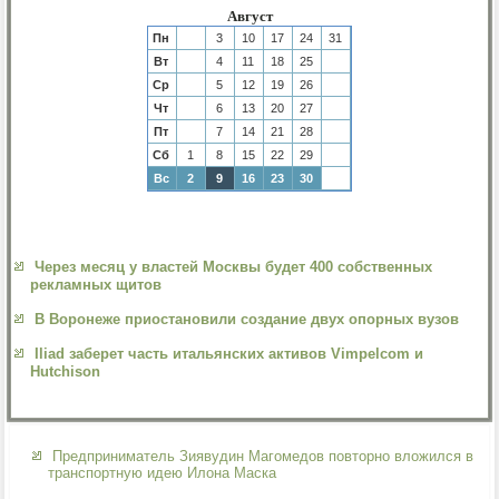
Август
Пн
3
10
17
24
31
Вт
4
11
18
25
Ср
5
12
19
26
Чт
6
13
20
27
Пт
7
14
21
28
Сб
1
8
15
22
29
Вс
2
9
16
23
30
Через месяц у властей Москвы будет 400 собственных
рекламных щитов
В Воронеже приостановили создание двух опорных вузов
Iliad заберет часть итальянских активов Vimpelcom и
Hutchison
Предприниматель Зиявудин Магомедов повторно вложился в
транспортную идею Илона Маска