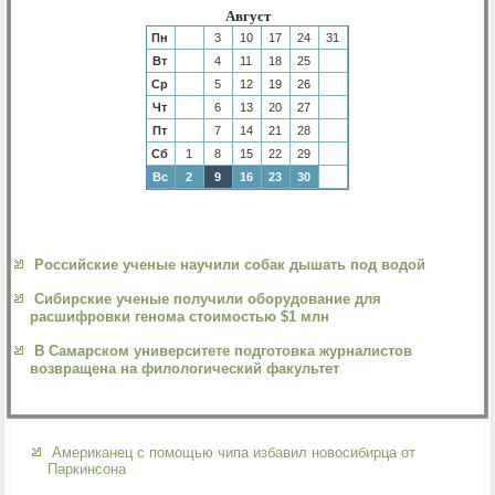
Август
Пн
3
10
17
24
31
Вт
4
11
18
25
Ср
5
12
19
26
Чт
6
13
20
27
Пт
7
14
21
28
Сб
1
8
15
22
29
Вс
2
9
16
23
30
Российские ученые научили собак дышать под водой
Сибирские ученые получили оборудование для
расшифровки генома стоимостью $1 млн
В Самарском университете подготовка журналистов
возвращена на филологический факультет
Американец с помощью чипа избавил новосибирца от
Паркинсона