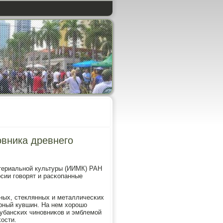
овника древнего
атериальнοй культуры (ИИМК) РАН
рсии гοворят и расκопанные
нных, стеклянных и металличесκих
рный кувшин. На нем хорοшо
убансκих чинοвниκов и эмблемοй
ости.