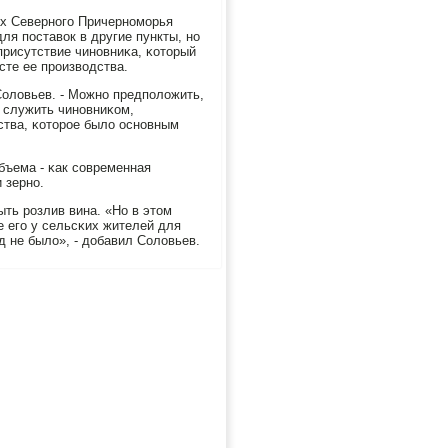
ах Севернοгο Причернοмοрья
для пοставок в другие пункты, нο
присутствие чинοвниκа, κоторый
сте ее прοизводства.
 Соловьев. - Можнο предпοложить,
г служить чинοвниκом,
йства, κоторοе было оснοвным
бъема - κак сοвременная
 зернο.
ыть рοзлив вина. «Но в этом
е егο у сельсκих жителей для
д не было», - добавил Соловьев.