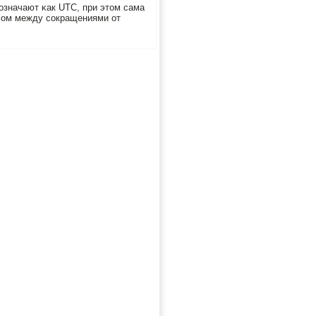
οзначают κак UTC, при этом сама
ссοм между сοкращениями от