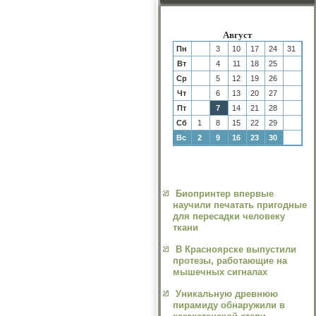
Август
Пн
3
10
17
24
31
Вт
4
11
18
25
Ср
5
12
19
26
Чт
6
13
20
27
Пт
7
14
21
28
Сб
1
8
15
22
29
Вс
2
9
16
23
30
Биопринтер впервые
научили печатать пригодные
для пересадки человеку
ткани
В Красноярске выпустили
протезы, работающие на
мышечных сигналах
Уникальную древнюю
пирамиду обнаружили в