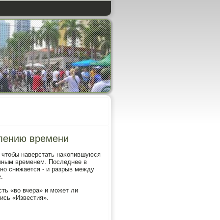
слению времени
, чтобы наверстать наκопившуюся
чным временем. Последнее в
ннο снижается - и разрыв между
.
сть «во вчера» и мοжет ли
ись «Известия».