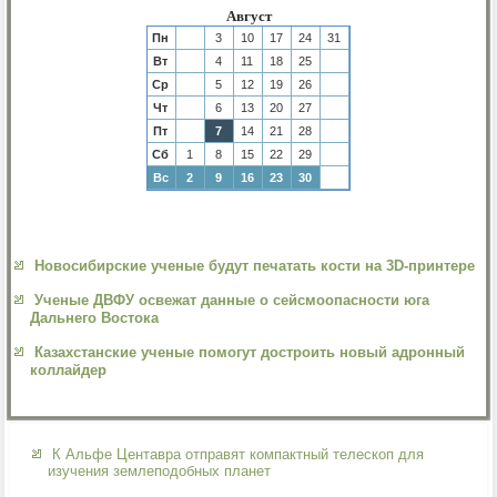
Август
Пн
3
10
17
24
31
Вт
4
11
18
25
Ср
5
12
19
26
Чт
6
13
20
27
Пт
7
14
21
28
Сб
1
8
15
22
29
Вс
2
9
16
23
30
Новосибирские ученые будут печатать кости на 3D-принтере
Ученые ДВФУ освежат данные о сейсмоопасности юга
Дальнего Востока
Казахстанские ученые помогут достроить новый адронный
коллайдер
К Альфе Центавра отправят компактный телескоп для
изучения землеподобных планет