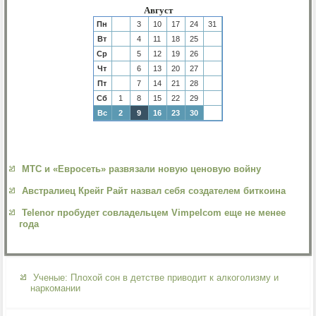
Август
Пн
3
10
17
24
31
Вт
4
11
18
25
Ср
5
12
19
26
Чт
6
13
20
27
Пт
7
14
21
28
Сб
1
8
15
22
29
Вс
2
9
16
23
30
МТС и «Евросеть» развязали новую ценовую войну
Австралиец Крейг Райт назвал себя создателем биткоина
Telenor пробудет совладельцем Vimpelcom еще не менее
года
Ученые: Плохой сон в детстве приводит к алкоголизму и
наркомании