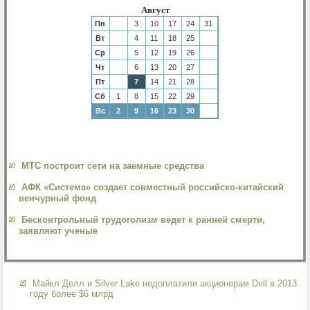
Август
Пн
3
10
17
24
31
Вт
4
11
18
25
Ср
5
12
19
26
Чт
6
13
20
27
Пт
7
14
21
28
Сб
1
8
15
22
29
Вс
2
9
16
23
30
МТС построит сети на заемные средства
АФК «Система» создает совместный российско-китайский
венчурный фонд
Бесконтрольный трудоголизм ведет к ранней смерти,
заявляют ученые
Майкл Делл и Silver Lake недоплатили акционерам Dell в 2013
году более $6 млрд