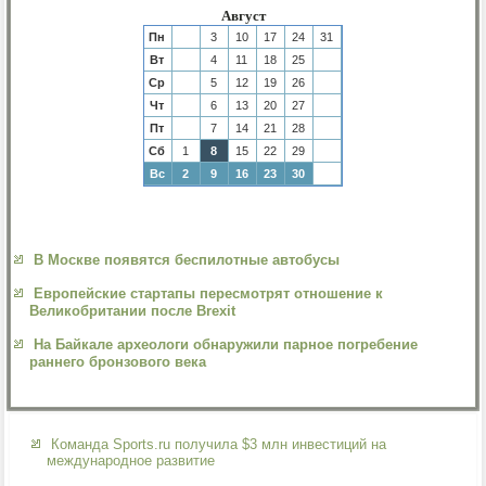
Август
Пн
3
10
17
24
31
Вт
4
11
18
25
Ср
5
12
19
26
Чт
6
13
20
27
Пт
7
14
21
28
Сб
1
8
15
22
29
Вс
2
9
16
23
30
В Москве появятся беспилотные автобусы
Европейские стартапы пересмотрят отношение к
Великобритании после Brexit
На Байкале археологи обнаружили парное погребение
раннего бронзового века
Команда Sports.ru получила $3 млн инвестиций на
международное развитие