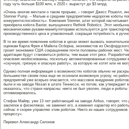
году чуть больше $100 млн, к 2020 г. вырастут до $3 млрд.
«Очень многие мечтали о таком прорыве, – говорит Джесс Рошелл, и
Stenner Pump. – Малым и средним предприятиям недорогие коботы по
конкурентоспособность». Компания Stenner, штат которой насчитывает
приобрела кобота Baxter, выпущенного Rethink Robotics. Этот необыч
механическими руками-манипуляторами используется для транспортир
производственного цеха в упаковочный, сокращая потребность в ручн
В то же время появление коботов в цехах может вызвать значительно
оценкам Карла Фрея и Майкла Осборна, экономистов из Оксфордского
грозит экономике США сокращением почти половины рабочих мест. Чем
адаптации будут становиться роботы, тем выше этот риск. Разработчи
опасения необоснованны, поскольку автоматизированные сотрудники 
«скучную, грязную и опасную работу», за которую не хотят или не мог
Однако полная информация о возможностях коботов обычно не раскр
большинстве своем пока еще не осознали возможную угрозу, но рабо
предприятий уже всерьез опасаются, что массовое внедрение роботов
были и на заводе Nissan в штате Теннесси, но потом, как утверждает
оказалось, что страхи напрасны: никто не был уволен, люди и роботы
оптимизировалось.
Стефан Майяр, уже 13 лет работающий на заводе Airbus, говорит, что
заклепок в фюзеляжах, не заменил его, а изменил характер его рабо
сейчас я скорее управляю этим роботом. Никто из наших сотрудников 
процессу».
Перевел Александр Силонов