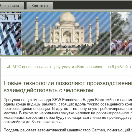
Все записи
Контакты
МТС вновь повышает цену услуги «Вам звонили» – на 9 рублей в
Новые технологии позволяют производствен
взаимодействовать с человеком
Прогулка по цехам завода SEW-Eurodrive в Баден-Вюртемберге напом
одном конце видишь рабочих, стоящих вдоль тускло освещенного ко
повторяющиеся операции. В другом – по полу снуют роботизированные
местам. В каком-то небольшом закутке человек на роботизированном 
механизмы, которыми потом будут оснащаться линии по производству
автомобиля до банок кока-колы.
Поодаль работает автоматический манипулятор Carmen, помогающий 