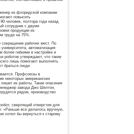
нженер из флоридской компании
могают повысить
 90 человек, полтора года назад
ный сотрудник с двумя
овки продукции из
ом труде на 75%.
е сокращение рабочих мест. По
 университета, автоматизация
 более гибкими в настройке и
ки роботов утверждают, что такие
всего лишь помогают выполнять
ут браться люди.
ывается. Профсоюзы в
чие некоторых американских
 лишит их работы. Такие опасения
 менеджер завода Джо Шелтон,
 трудятся рядом, производство
 робот, сверлящий отверстия для
ты: «Раньше все делалось вручную,
не хотел бы вернуться к старому