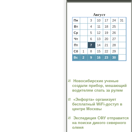
Август
Пн
3
10
17
24
31
Вт
4
11
18
25
Ср
5
12
19
26
Чт
6
13
20
27
Пт
7
14
21
28
Сб
1
8
15
22
29
Вс
2
9
16
23
30
Новосибирские ученые
создали прибор, мешающий
водителям спать за рулем
«Энфорта» организует
бесплатный WiFi-доступ в
центре Москвы
Экспедиция СФУ отправится
на поиски дикого северного
оленя