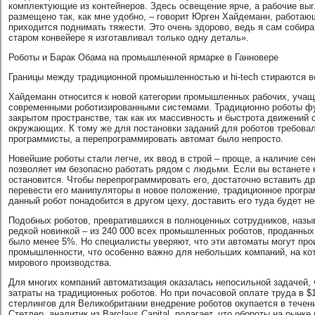
комплектующие из контейнеров. Здесь освещение ярче, а рабочие выг
размещено так, как мне удобно, – говорит Юрген Хайдеманн, работаю
приходится поднимать тяжести. Это очень здорово, ведь я сам собира
старом конвейере я изготавливал только одну деталь».
Роботы и Барак Обама на промышленной ярмарке в Ганновере
Границы между традиционной промышленностью и hi-tech стираются в
Хайдеманн относится к новой категории промышленных рабочих, учащ
современными роботизированными системами. Традиционно роботы ф
закрытом пространстве, так как их массивность и быстрота движений
окружающих. К тому же для постановки заданий для роботов требов
программисты, а перепрограммировать автомат было непросто.
Новейшие роботы стали легче, их ввод в строй – проще, а наличие се
позволяет им безопасно работать рядом с людьми. Если вы встанете 
остановится. Чтобы перепрограммировать его, достаточно вставить др
перевести его манипуляторы в новое положение, традиционное програ
данный робот понадобится в другом цеху, доставить его туда будет н
Подобных роботов, превратившихся в полноценных сотрудников, назы
редкой новинкой – из 240 000 всех промышленных роботов, проданных
было менее 5%. Но специалисты уверяют, что эти автоматы могут пр
промышленности, что особенно важно для небольших компаний, на ко
мирового производства.
Для многих компаний автоматизация оказалась непосильной задачей, 
затраты на традиционных роботов. Но при почасовой оплате труда в $
стерлингов для Великобритании внедрение роботов окупается в течен
Стетлер, аналитик из Barclays Capital, полагает, что обороты на рынк