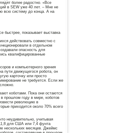
лядят более радостно. «Все
щий в SEW уже 40 лет. – Мне не
ю всю систему до конца. А на
се быстрее, показывает выставка
ихся действовать совместно с
ункционировали в отдельном
 создавали опасность для
ались квалифицированные
нсоров и компьютерного зрения
на пути движущегося робота, он
угую карточку или просто
ммирование не требуется. Если же
есложно.
вают коботами. Пока они остаются
 в прошлом году в мире, коботов
оизвести революцию в
торые приходится около 70% всего
что неудивительно, учитывая
11,8 для США или 7,4 фунта
ие нескольких месяцев. Джеймс
е коботов, составлявшие в прошлом