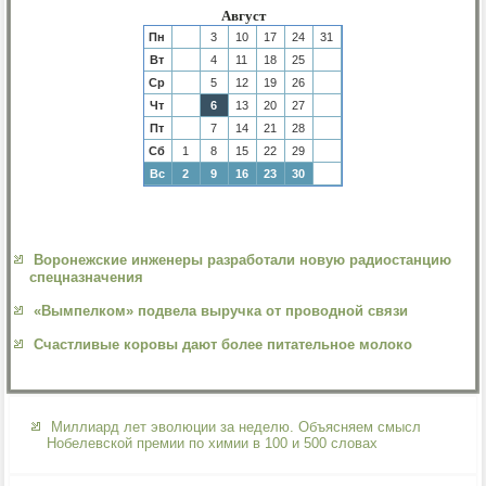
Август
Пн
3
10
17
24
31
Вт
4
11
18
25
Ср
5
12
19
26
Чт
6
13
20
27
Пт
7
14
21
28
Сб
1
8
15
22
29
Вс
2
9
16
23
30
Воронежские инженеры разработали новую радиостанцию
спецназначения
«Вымпелком» подвела выручка от проводной связи
Счастливые коровы дают более питательное молоко
Миллиард лет эволюции за неделю. Объясняем смысл
Нобелевской премии по химии в 100 и 500 словах