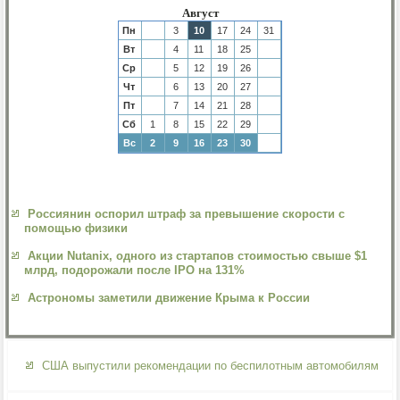
Август
Пн
3
10
17
24
31
Вт
4
11
18
25
Ср
5
12
19
26
Чт
6
13
20
27
Пт
7
14
21
28
Сб
1
8
15
22
29
Вс
2
9
16
23
30
Россиянин оспорил штраф за превышение скорости с
помощью физики
Акции Nutanix, одного из стартапов стоимостью свыше $1
млрд, подорожали после IPO на 131%
Астрономы заметили движение Крыма к России
США выпустили рекомендации по беспилотным автомобилям