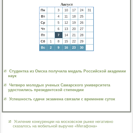
Август
Пн
3
10
17
24
31
Вт
4
11
18
25
Ср
5
12
19
26
Чт
6
13
20
27
Пт
7
14
21
28
Сб
1
8
15
22
29
Вс
2
9
16
23
30
Студентка из Омска получила медаль Российской академии
наук
Четверо молодых ученых Самарского университета
удостоились президентской стипендии
Успешность сдачи экзамена связали с временем суток
Усиление конкуренции на московском рынке негативно
сказалось на мобильной выручке «Мегафона»