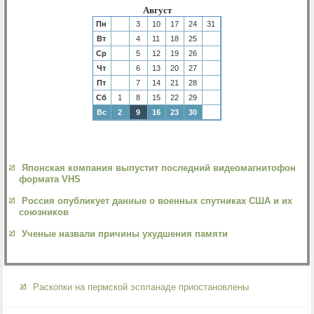
Август
Пн
3
10
17
24
31
Вт
4
11
18
25
Ср
5
12
19
26
Чт
6
13
20
27
Пт
7
14
21
28
Сб
1
8
15
22
29
Вс
2
9
16
23
30
Японская компания выпустит последний видеомагнитофон
формата VHS
Россия опубликует данные о военных спутниках США и их
союзников
Ученые назвали причины ухудшения памяти
Раскопки на пермской эспланаде приостановлены