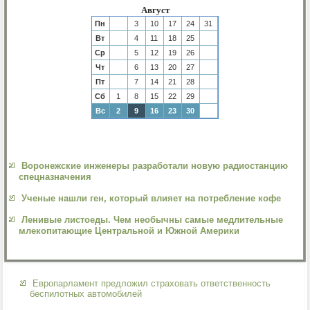
Август
Пн
3
10
17
24
31
Вт
4
11
18
25
Ср
5
12
19
26
Чт
6
13
20
27
Пт
7
14
21
28
Сб
1
8
15
22
29
Вс
2
9
16
23
30
Воронежские инженеры разработали новую радиостанцию
спецназначения
Ученые нашли ген, который влияет на потребление кофе
Ленивые листоеды. Чем необычны самые медлительные
млекопитающие Центральной и Южной Америки
Европарламент предложил страховать ответственность
беспилотных автомобилей