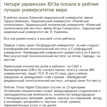
Четыре украинских ВУЗа попали в рейтинг
лучших университетов мира
В рейтинг вошли Киевский национальный университет имени
Тараса Шевченко, Национальный университет «Львовская
политехника», Национальный технический университет «Киевский
политехнический институт имени Игоря Сикорского», Харьковский
национальный университет им. В. Каразина.
Все они разместились в восьмой сотне рейтинга.
Первую строку занял Оксфордский университет, за ним следуют
Калифорнийский технологический институт и Стэнфордский
университет. Кембриджский университет разместился на 4 месте,
Массачусетский технологический институт на пятом, Гарвард - на
шестом.
Наибольшее количество вузов в рейтинге - из США и
Великобритании (148 и 91 соответственно, всего в списке 980
университетов), пишет ТСН. В топ-10 лишь одно учебное
заведение не принадлежит этим странам - Швейцарский
федеральный технологический институт, который занял 9-е место.
Рейтинг Times Higher Education состоит из 13 критериев.
Основными показателями служат международная студенческая и
преподавательская мобильность, количество международных
стипендиальных программ, уровень научных исследований, вклад
в инновации, цитируемость научных статей, уровень
образовательных услуг и так далее.