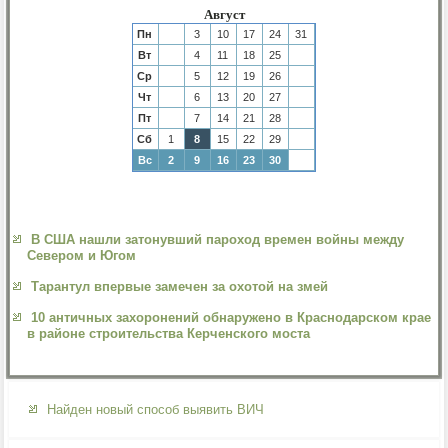
Август
Пн
3
10
17
24
31
Вт
4
11
18
25
Ср
5
12
19
26
Чт
6
13
20
27
Пт
7
14
21
28
Сб
1
8
15
22
29
Вс
2
9
16
23
30
В США нашли затонувший пароход времен войны между
Севером и Югом
Тарантул впервые замечен за охотой на змей
10 античных захоронений обнаружено в Краснодарском крае
в районе строительства Керченского моста
Найден новый способ выявить ВИЧ