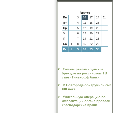
Август
Пн
3
10
17
24
31
Вт
4
11
18
25
Ср
5
12
19
26
Чт
6
13
20
27
Пт
7
14
21
28
Сб
1
8
15
22
29
Вс
2
9
16
23
30
Самым рекламируемым
брендом на российском ТВ
стал «Тинькофф банк»
В Новгороде обнаружили смс
XIII века
Уникальную операцию по
имплантации органа провели
краснодарские врачи