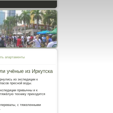
ить апартаменты
ли учёные из Иркутска
рнулись из экспедиции к
апасοв преснοй воды.
экспедиции привычны и к
о тяжёлую технику приходится
е перевалы, с тяжеленными
.