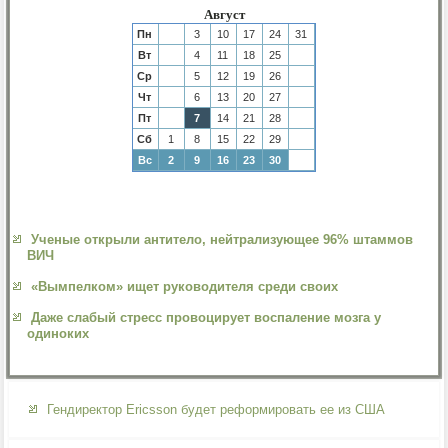
Август
Пн
3
10
17
24
31
Вт
4
11
18
25
Ср
5
12
19
26
Чт
6
13
20
27
Пт
7
14
21
28
Сб
1
8
15
22
29
Вс
2
9
16
23
30
Ученые открыли антитело, нейтрализующее 96% штаммов
ВИЧ
«Вымпелком» ищет руководителя среди своих
Даже слабый стресс провоцирует воспаление мозга у
одиноких
Гендиректор Ericsson будет реформировать ее из США