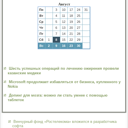
Август
Пн
3
10
17
24
31
Вт
4
11
18
25
Ср
5
12
19
26
Чт
6
13
20
27
Пт
7
14
21
28
Сб
1
8
15
22
29
Вс
2
9
16
23
30
Шесть успешных операций по лечению ожирения провели
казанские медики
Microsoft продолжает избавляться от бизнеса, купленного у
Nokia
Допинг для мозга: можно ли стать умнее с помощью
таблеток
Венчурный фонд «Ростелекома» вложился в разработчика
софта