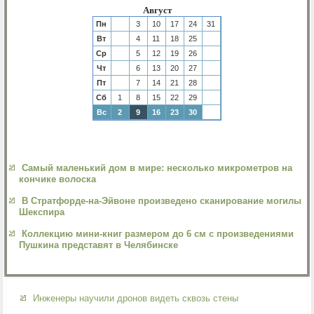
Август
Пн
3
10
17
24
31
Вт
4
11
18
25
Ср
5
12
19
26
Чт
6
13
20
27
Пт
7
14
21
28
Сб
1
8
15
22
29
Вс
2
9
16
23
30
Самый маленький дом в мире: несколько микрометров на
кончике волоска
В Стратфорде-на-Эйвоне произведено сканирование могилы
Шекспира
Коллекцию мини-книг размером до 6 см с произведениями
Пушкина представят в Челябинске
Инженеры научили дронов видеть сквозь стены