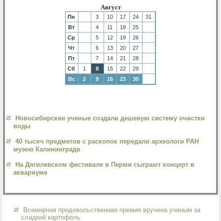
Август
Пн
3
10
17
24
31
Вт
4
11
18
25
Ср
5
12
19
26
Чт
6
13
20
27
Пт
7
14
21
28
Сб
1
8
15
22
29
Вс
2
9
16
23
30
Новосибирские ученые создали дешевую систему очистки
воды
40 тысяч предметов с раскопок передали археологи РАН
музею Калининграда
На Дягилевском фестивале в Перми сыграют концерт в
аквариуме
Всемирная продовольственная премия вручена ученым за
сладкий картофель