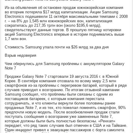
Из-за объявления об остановке продаж южнокорейская компания
во вторник потеряла $17 млрд капитализации. Акции Samsung
Electronics подешевели 11 октября максимальными темпами с 2008
г. – на 8% до 1,545 млн южнокорейских вон, капитализация
сократилась до 217,35 трлн вон (около $195,6 млрд),
свидетельствуют данные торгов. В прошлую пятницу котировки
акций Samsung Electronics впервые в истории поднимались выше
1,7 млн вон.
Стоимость Samsung упала почти на $26 млрд за два дня
Взрыв недоверия
Чем обернулись для Samsung проблемы с аккумулятором Galaxy
Note 7
Продажи Galaxy Note 7 стартовали 19 августа 2016 г. в Южной
Корее. В сентябре компания отозвала по всему миру 2,5 млн
смартфонов из-за проблемы с перегревом батарей, который в ряде
случаев приводил к возгоранию. По итогам отзывной кампании
Samsung сообщил, что проблемы были связаны с одним из
поставщиков батареек, с которым компания перестала
сотрудничать, и что клиенты вернули более половины ранее
проданных Note 7, и из тех, кто пожелал поменять смартфон, 90%
предпочли новую модель. После возобновления продаж стали
поступать сообщения о возгорании уже замененных Note 7,
которые должны были быть полностью безопасны. «Ренхап»
передает, что ряд таких случаев был отмечен в США и на Тайване.
Один инцидент привел к эвакуации пассажиров с борта самолета