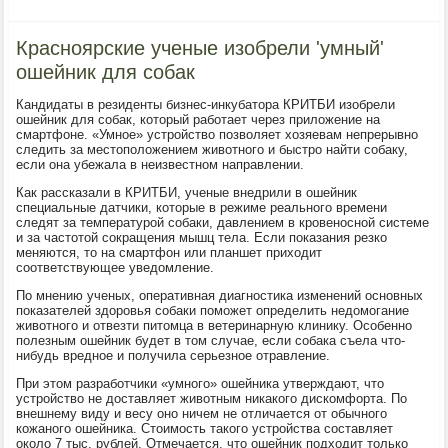
Красноярские ученые изобрели 'умный'
ошейник для собак
Кандидаты в резиденты бизнес-инкубатора КРИТБИ изобрели
ошейник для собак, который работает через приложение на
смартфоне. «Умное» устройство позволяет хозяевам непрерывно
следить за местоположением животного и быстро найти собаку,
если она убежала в неизвестном направлении.
Как рассказали в КРИТБИ, ученые внедрили в ошейник
специальные датчики, которые в режиме реального времени
следят за температурой собаки, давлением в кровеносной системе
и за частотой сокращения мышц тела. Если показания резко
меняются, то на смартфон или планшет приходит
соответствующее уведомление.
По мнению ученых, оперативная диагностика изменений основных
показателей здоровья собаки поможет определить недомогание
животного и отвезти питомца в ветеринарную клинику. Особенно
полезным ошейник будет в том случае, если собака съела что-
нибудь вредное и получила серьезное отравление.
При этом разработчики «умного» ошейника утверждают, что
устройство не доставляет животным никакого дискомфорта. По
внешнему виду и весу оно ничем не отличается от обычного
кожаного ошейника. Стоимость такого устройства составляет
около 7 тыс. рублей. Отмечается, что ошейник подходит только