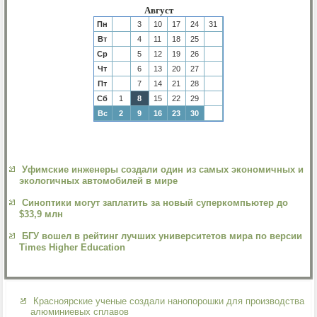
Август
Пн
3
10
17
24
31
Вт
4
11
18
25
Ср
5
12
19
26
Чт
6
13
20
27
Пт
7
14
21
28
Сб
1
8
15
22
29
Вс
2
9
16
23
30
Уфимские инженеры создали один из самых экономичных и
экологичных автомобилей в мире
Синоптики могут заплатить за новый суперкомпьютер до
$33,9 млн
БГУ вошел в рейтинг лучших университетов мира по версии
Times Higher Education
Красноярские ученые создали нанопорошки для производства
алюминиевых сплавов