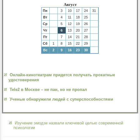
Август
Пн
3
10
17
24
31
Вт
4
11
18
25
Ср
5
12
19
26
Чт
6
13
20
27
Пт
7
14
21
28
Сб
1
8
15
22
29
Вс
2
9
16
23
30
Онлайн-кинотеатрам придется получать прокатные
удостоверения
Tele2 в Москве – не пан, но не пропал
Ученые обнаружили людей с суперспособностями
Изучение эмодзи назвали ключевой целью современной
психологии