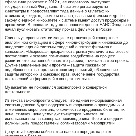
сфере кино работает с 2012 г., ее оператором выступает
государственный Фонд кино. В системе регистрируются
кинотеатры и предоставляют туда данные о билетах: их
стоимости, скидках, времени сеанса, названии фильма и др. По
закону о едином кинобилете к системе имеют доступ продюсеры и
прокатчики. В прошлом году на основании данных ЕАИС Фонд кино
начал публиковать статистику проката фильмов в России.
Слипенчук сравнивает ситуацию с организацией концертов с
аналогичной ситуацией в сфере кинодистрибуции и кинопоказа до
внедрения единой системы сведений о показе фильмов в
кинозалах. «Возросшая прозрачность рынка увеличила налоговые
поступления и оказала позитивное воздействие на процесс
развития отечественной кинематографии», - считает автор проекта.
Другие заявленные цели проекта – защита граждан от
недобросовестных организаторов мероприятий, обеспечение
защиты авторских и смежных прав, обеспечение государства
достоверной информацией о концертном рынке.
Музыкантам не понравился законопроект о концертной
деятельности
Из текста законопроекта следует, что единая информационная
система должна будет содержать информацию о проводимых и
отмененных мероприятиях, о количестве проданных билетов, их
цене, скидках, цене услуг дистрибуторов билетов, об
использованных на концертах произведениях. Все эти сведения
должны быть предоставлены организаторами мероприятий.
Депутаты Госдумы собираются навести порядок на рынке