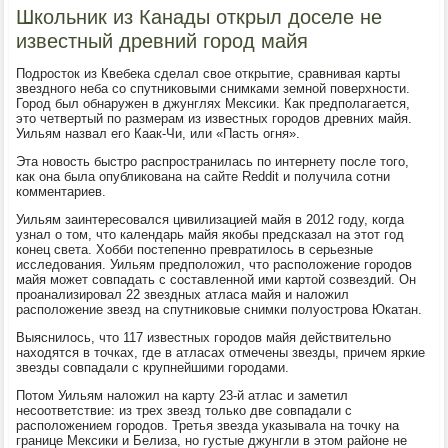
Школьник из Канады открыл доселе не
известный древний город майя
Подросток из Квебека сделал свое открытие, сравнивая карты
звездного неба со спутниковыми снимками земной поверхности.
Город был обнаружен в джунглях Мексики. Как предполагается,
это четвертый по размерам из известных городов древних майя.
Уильям назвал его Каак-Чи, или «Пасть огня».
Эта новость быстро распространилась по интернету после того,
как она была опубликована на сайте Reddit и получила сотни
комментариев.
Уильям заинтересовался цивилизацией майя в 2012 году, когда
узнал о том, что календарь майя якобы предсказал на этот год
конец света. Хобби постепенно превратилось в серьезные
исследования. Уильям предположил, что расположение городов
майя может совпадать с составленной ими картой созвездий. Он
проанализировал 22 звездных атласа майя и наложил
расположение звезд на спутниковые снимки полуострова Юкатан.
Выяснилось, что 117 известных городов майя действительно
находятся в точках, где в атласах отмечены звезды, причем яркие
звезды совпадали с крупнейшими городами.
Потом Уильям наложил на карту 23-й атлас и заметил
несоответствие: из трех звезд только две совпадали с
расположением городов. Третья звезда указывала на точку на
границе Мексики и Белиза, но густые джунгли в этом районе не