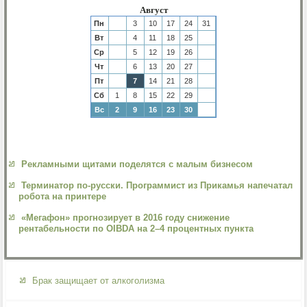
Август
Пн
3
10
17
24
31
Вт
4
11
18
25
Ср
5
12
19
26
Чт
6
13
20
27
Пт
7
14
21
28
Сб
1
8
15
22
29
Вс
2
9
16
23
30
Рекламными щитами поделятся с малым бизнесом
Терминатор по-русски. Программист из Прикамья напечатал
робота на принтере
«Мегафон» прогнозирует в 2016 году снижение
рентабельности по OIBDA на 2–4 процентных пункта
Брак защищает от алкоголизма