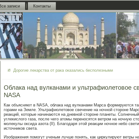
Все записи
Контакты
Дорогие лекарства от рака оказались бесполезными
Облака над вулканами и ультрафиолетовое с
NASA
Как объясняют в NASA, облака над вулканами Марса формируются так
горами на Земле. Ультрафиолетовое свечение на ночной стороне Марс
реакций, которые начинаются на дневной стороне планеты. Солнечный
углекислого газа, после чего атомы переносятся ветром на ночную сто
молекулы оксида азота (II). Благодаря этой реакции ночное небо свети
источников света.
Изображения помогут ученым лучше понять, как циркулируют ветры н