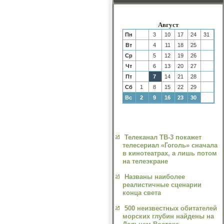
Август
Пн
3
10
17
24
31
Вт
4
11
18
25
Ср
5
12
19
26
Чт
6
13
20
27
Пт
7
14
21
28
Сб
1
8
15
22
29
Вс
2
9
16
23
30
Телеканал ТВ-3 покажет
телесериал «Гоголь» сначала
в кинотеатрах, а лишь потом
на телеэкране
Названы наиболее
реалистичные сценарии
конца света
500 неизвестных обитателей
морских глубин найдены на