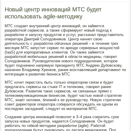
Новый центр инноваций МТС будет
использовать agile-методику
МТС создает внутренний центр инноваций, он займется
разработкой сервисов, а также сформирует новый подход к
разработке и запуску продуктов и услуг, рассказал представитель
оператора Дмитрий Солодовников. Центр начнет свою
деятельность с разработки облачных решений – в течение трех
месяцев МТС запустит сервис по аренде серверных мощностей
(IaaS) для корпоративных клиентов. Он также займется
разработкой мобильных решений в области медицины, говорит
Солодовников. Руководителем нового подразделения, которое
будет подчинено напрямую президенту МТС Андрею Дубовскову,
назначен Владимир Хренков, ранее возглавлявший департамент по
интеграции и развитию бизнеса МТС.
МТС хочет перестать быть только оператором связи и будет
предлагать сервисы на стыке IT и телекома, говорил ранее
Дубовсков. Развитие таких сервисов, не связанных прямо с
телекоммуникационным бизнесом, будет частью новой стратегии
МТС, знает человек, близкий к ее руководству. Новую стратегию
совет директоров оператора собирался обсуждать на одном из
последних заседаний, следует из материалов МТС.
Создание центра инноваций позволит в 3–4 раза сократить срок
запуска новых продуктов, надеется Солодовников. Он будет
работать по гибкой методике разработки (agile). Работой
подразделения будут руководить до десяти менеджеров. Под