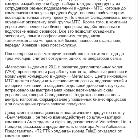
каждую разработку они будут набирать отдельную группу из
сотрудников разных подразделений и «дочек» МТС, которые до
коммерческого запуска продукта будут все свое рабочее время
посвящать только этому проекту. По словам Солодовникова, центр
объединит экспертизу всей группы МТС. Кроме того, в компании
упростились ключевые бизнес-процессы, задействованные в
подготовке новых сервисов. Все это позволит объединить
экспертизу, опыт и профессионализм сотрудников
телекомкомпании «с простотой бизнес-процессов стартапов»,
передал Хренков через пресс-службу.
При внедрении agile-методики разработка сократится с года до
трех месяцев, считает сотрудник одного из операторов связи.
«Мегафон» выделил в 2011 г. развитие дополнительных услуг
(VAS), производство и разработку контента, облачные решения и
мобильную коммерцию в «дочку» «Мегалабс». Центр инноваций
МТС должен объединить специалистов разных подразделений и
дочерних компаний, а создание отдельной дочерней структуры
потребовало бы выстраивания новых вертикальных схем
управления, говорит Солодовников. Тогда как основная цель
центра, напротив, формирование упрощенных бизнес-процессов
для сокращения сроков запуска продуктов.
Департамент инновационных и аналитических продуктов есть у
«Вымпелкома», он тесно взаимодействует со штаб-квартирой
компании в Амстердаме и digital-подразделением Vimpelcom Ltd. в
Лондоне, рассказала представитель оператора Анна Айбашева.
Представитель «T2 РТК холдинга» (бренд Tele2) отказался от
комментариев.