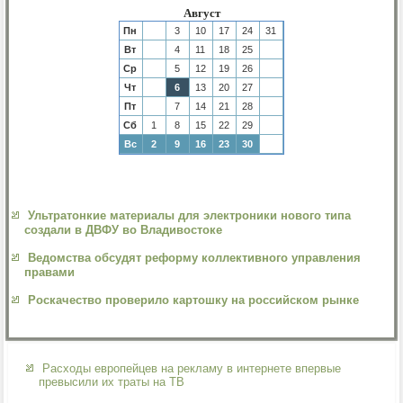
Август
Пн
3
10
17
24
31
Вт
4
11
18
25
Ср
5
12
19
26
Чт
6
13
20
27
Пт
7
14
21
28
Сб
1
8
15
22
29
Вс
2
9
16
23
30
Ультратонкие материалы для электроники нового типа
создали в ДВФУ во Владивостоке
Ведомства обсудят реформу коллективного управления
правами
Роскачество проверило картошку на российском рынке
Расходы европейцев на рекламу в интернете впервые
превысили их траты на ТВ