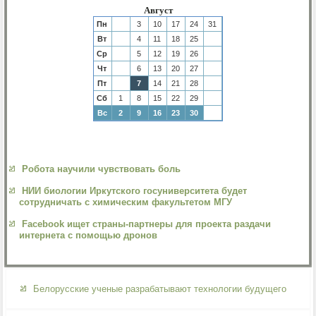
Август
Пн
3
10
17
24
31
Вт
4
11
18
25
Ср
5
12
19
26
Чт
6
13
20
27
Пт
7
14
21
28
Сб
1
8
15
22
29
Вс
2
9
16
23
30
Робота научили чувствовать боль
НИИ биологии Иркутского госуниверситета будет
сотрудничать с химическим факультетом МГУ
Facebook ищет страны-партнеры для проекта раздачи
интернета с помощью дронов
Белорусские ученые разрабатывают технологии будущего