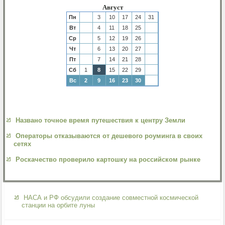
Август
Пн
3
10
17
24
31
Вт
4
11
18
25
Ср
5
12
19
26
Чт
6
13
20
27
Пт
7
14
21
28
Сб
1
8
15
22
29
Вс
2
9
16
23
30
Названо точное время путешествия к центру Земли
Операторы отказываются от дешевого роуминга в своих
сетях
Роскачество проверило картошку на российском рынке
НАСА и РФ обсудили создание совместной космической
станции на орбите луны