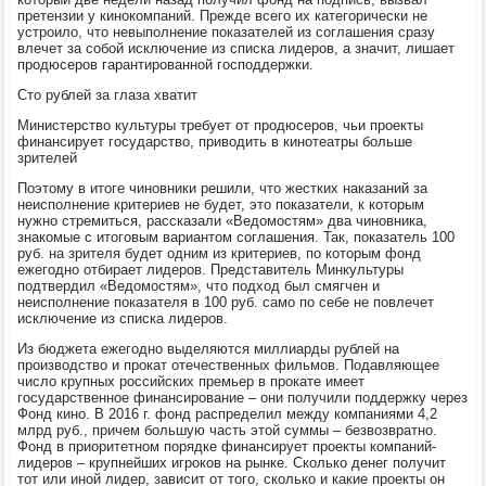
претензии у кинокомпаний. Прежде всего их категорически не
устроило, что невыполнение показателей из соглашения сразу
влечет за собой исключение из списка лидеров, а значит, лишает
продюсеров гарантированной господдержки.
Сто рублей за глаза хватит
Министерство культуры требует от продюсеров, чьи проекты
финансирует государство, приводить в кинотеатры больше
зрителей
Поэтому в итоге чиновники решили, что жестких наказаний за
неисполнение критериев не будет, это показатели, к которым
нужно стремиться, рассказали «Ведомостям» два чиновника,
знакомые с итоговым вариантом соглашения. Так, показатель 100
руб. на зрителя будет одним из критериев, по которым фонд
ежегодно отбирает лидеров. Представитель Минкультуры
подтвердил «Ведомостям», что подход был смягчен и
неисполнение показателя в 100 руб. само по себе не повлечет
исключение из списка лидеров.
Из бюджета ежегодно выделяются миллиарды рублей на
производство и прокат отечественных фильмов. Подавляющее
число крупных российских премьер в прокате имеет
государственное финансирование – они получили поддержку через
Фонд кино. В 2016 г. фонд распределил между компаниями 4,2
млрд руб., причем большую часть этой суммы – безвозвратно.
Фонд в приоритетном порядке финансирует проекты компаний-
лидеров – крупнейших игроков на рынке. Сколько денег получит
тот или иной лидер, зависит от того, сколько и какие проекты он