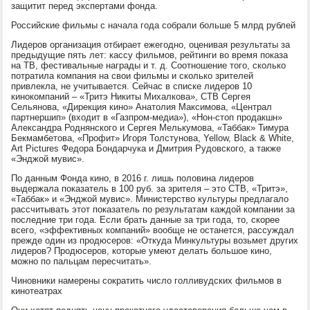
защитит перед экспертами фонда.
Российские фильмы с начала года собрали больше 5 млрд рублей
Лидеров организация отбирает ежегодно, оценивая результаты за
предыдущие пять лет: кассу фильмов, рейтинги во время показа
на ТВ, фестивальные награды и т. д. Соотношение того, сколько
потратила компания на свои фильмы и сколько зрителей
привлекла, не учитывается. Сейчас в списке лидеров 10
кинокомпаний – «Тритэ Никиты Михалкова», СТВ Сергея
Сельянова, «Дирекция кино» Анатолия Максимова, «Централ
партнершип» (входит в «Газпром-медиа»), «Нон-стоп продакшн»
Александра Роднянского и Сергея Мелькумова, «Таббак» Тимура
Бекмамбетова, «Профит» Игоря Толстунова, Yellow, Black & White,
Art Pictures Федора Бондарчука и Дмитрия Рудовского, а также
«Энджой мувис».
По данным Фонда кино, в 2016 г. лишь половина лидеров
выдержала показатель в 100 руб. за зрителя – это СТВ, «Тритэ»,
«Таббак» и «Энджой мувис». Министерство культуры предлагало
рассчитывать этот показатель по результатам каждой компании за
последние три года. Если брать данные за три года, то, скорее
всего, «эффективных компаний» вообще не останется, рассуждал
прежде один из продюсеров: «Откуда Минкультуры возьмет других
лидеров? Продюсеров, которые умеют делать большое кино,
можно по пальцам пересчитать».
Чиновники намерены сократить число голливудских фильмов в
кинотеатрах