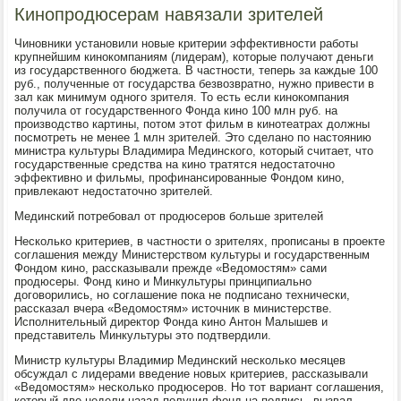
Кинопродюсерам навязали зрителей
Чиновники установили новые критерии эффективности работы
крупнейшим кинокомпаниям (лидерам), которые получают деньги
из государственного бюджета. В частности, теперь за каждые 100
руб., полученные от государства безвозвратно, нужно привести в
зал как минимум одного зрителя. То есть если кинокомпания
получила от государственного Фонда кино 100 млн руб. на
производство картины, потом этот фильм в кинотеатрах должны
посмотреть не менее 1 млн зрителей. Это сделано по настоянию
министра культуры Владимира Мединского, который считает, что
государственные средства на кино тратятся недостаточно
эффективно и фильмы, профинансированные Фондом кино,
привлекают недостаточно зрителей.
Мединский потребовал от продюсеров больше зрителей
Несколько критериев, в частности о зрителях, прописаны в проекте
соглашения между Министерством культуры и государственным
Фондом кино, рассказывали прежде «Ведомостям» сами
продюсеры. Фонд кино и Минкультуры принципиально
договорились, но соглашение пока не подписано технически,
рассказал вчера «Ведомостям» источник в министерстве.
Исполнительный директор Фонда кино Антон Малышев и
представитель Минкультуры это подтвердили.
Министр культуры Владимир Мединский несколько месяцев
обсуждал с лидерами введение новых критериев, рассказывали
«Ведомостям» несколько продюсеров. Но тот вариант соглашения,
который две недели назад получил фонд на подпись, вызвал