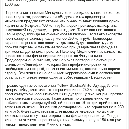
Они хотят поднять цену прокатного удостоверения больше чем в
1500 раз
В проекте соглашения Минкультуры и фонда есть еще несколько
новых пунктов, рассказывали «Ведомостям» продюсеры.
Чиновники предлагают ограничить объем финансирования одной
картины из бюджета 400 млн руб., а срок производства картины,
получившей поддержку, – тремя годами. Также они настаивают,
чтобы фонд вообще не финансировал картины, если его эксперты
прогнозируют фильму кассу менее 250 млн руб. Продюсеры
заранее, еще на этапе защиты, должны будут сообщить дату
проката картины и менять ее только при уведомлении фонда за
три месяца до начала проката. Наконец, Мединский настаивает на
праве вето при финансировании проектов Фондом кино.
Продюсерам он объяснил, что не хочет повторения ситуации с
фильмом «Левиафан», который был профинансирован из
госбюджета и который, по мнению министра, сознательно порочит
страну. Эти пункты с небольшими корректировками в соглашении
остались, уточнил вчера один из собеседников «Ведомостей».
Прежде один из основателей Yellow, Black&White Эдуард Илоян
говорил «Ведомостям», что ограничение по 250 млн руб.
прогнозируемой кассы вымоет из индустрии целые жанры - прежде
всего комедии и хорроры. Такие жанры по определению не
собирают миллиарды рублей, объяснял он. Этот критерий в итоге
тоже был смягчен. Чиновники договорились, что ограничение в 250
млн руб. будет действовать для проектов лидеров, но другие
кинокомпании могут претендовать на финансирование из Фонда
кино если эксперты прогнозируют их фильму кассу в 150 млн руб.,
говорит представитель Минкультуры.