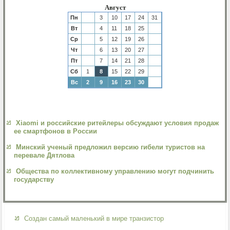
Август
Пн
3
10
17
24
31
Вт
4
11
18
25
Ср
5
12
19
26
Чт
6
13
20
27
Пт
7
14
21
28
Сб
1
8
15
22
29
Вс
2
9
16
23
30
Xiaomi и российские ритейлеры обсуждают условия продаж
ее смартфонов в России
Минский ученый предложил версию гибели туристов на
перевале Дятлова
Общества по коллективному управлению могут подчинить
государству
Создан самый маленький в мире транзистор