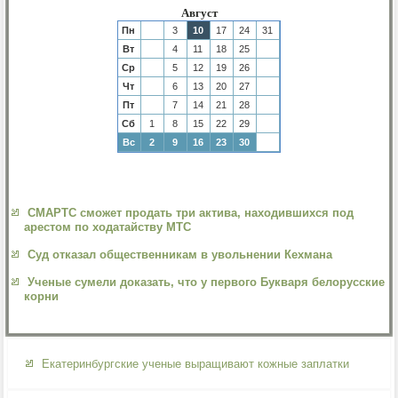
Август
Пн
3
10
17
24
31
Вт
4
11
18
25
Ср
5
12
19
26
Чт
6
13
20
27
Пт
7
14
21
28
Сб
1
8
15
22
29
Вс
2
9
16
23
30
СМАРТС сможет продать три актива, находившихся под
арестом по ходатайству МТС
Суд отказал общественникам в увольнении Кехмана
Ученые сумели доказать, что у первого Букваря белорусские
корни
Екатеринбургские ученые выращивают кожные заплатки