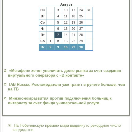
Август
Пн
3
10
17
24
31
Вт
4
11
18
25
Ср
5
12
19
26
Чт
6
13
20
27
Пт
7
14
21
28
Сб
1
8
15
22
29
Вс
2
9
16
23
30
«Мегафон» хочет увеличить долю рынка за счет создания
виртуального оператора с «В контакте»
IAB Russia: Рекламодатели уже тратят в рунете больше, чем
на ТВ
Минэкономразвития против подключения больниц к
интернету за счет фонда универсальной услуги
На Нобелевскую премию мира выдвинуто рекордное число
кандидатов