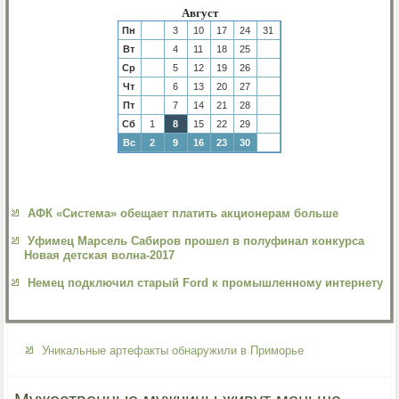
Август
Пн
3
10
17
24
31
Вт
4
11
18
25
Ср
5
12
19
26
Чт
6
13
20
27
Пт
7
14
21
28
Сб
1
8
15
22
29
Вс
2
9
16
23
30
АФК «Система» обещает платить акционерам больше
Уфимец Марсель Сабиров прошел в полуфинал конкурса
Новая детская волна-2017
Немец подключил старый Ford к промышленному интернету
Уникальные артефакты обнаружили в Приморье