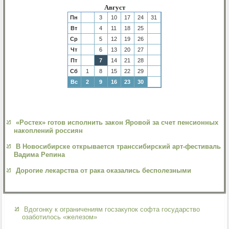
Август
Пн
3
10
17
24
31
Вт
4
11
18
25
Ср
5
12
19
26
Чт
6
13
20
27
Пт
7
14
21
28
Сб
1
8
15
22
29
Вс
2
9
16
23
30
«Ростех» готов исполнить закон Яровой за счет пенсионных
накоплений россиян
В Новосибирске открывается транссибирский арт-фестиваль
Вадима Репина
Дорогие лекарства от рака оказались бесполезными
Вдогонку к ограничениям госзакупок софта государство
озаботилось «железом»