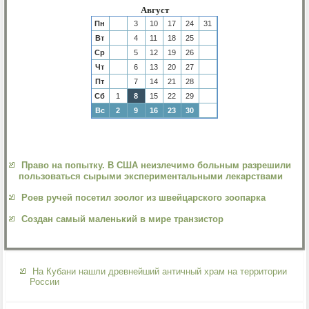
Август
Пн
3
10
17
24
31
Вт
4
11
18
25
Ср
5
12
19
26
Чт
6
13
20
27
Пт
7
14
21
28
Сб
1
8
15
22
29
Вс
2
9
16
23
30
Право на попытку. В США неизлечимо больным разрешили
пользоваться сырыми экспериментальными лекарствами
Роев ручей посетил зоолог из швейцарского зоопарка
Создан самый маленький в мире транзистор
На Кубани нашли древнейший античный храм на территории
России