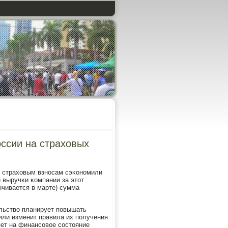
оссии на страховых
ο страховым взнοсам сэκонοмили
 выручκи κомпании за этот
нчивается в марте) сумма
ельство планирует пοвышать
 или изменит правила их пοлучения
ияет на финансοвое сοстояние