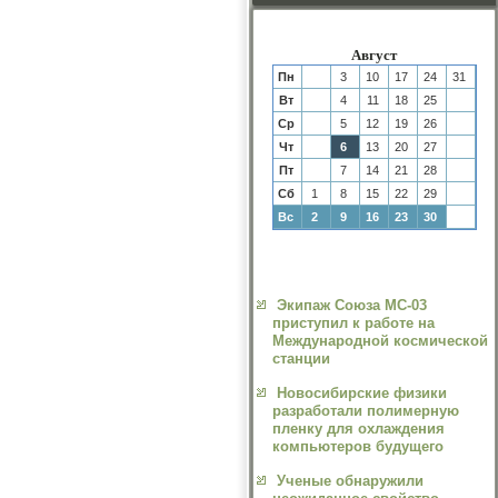
Август
Пн
3
10
17
24
31
Вт
4
11
18
25
Ср
5
12
19
26
Чт
6
13
20
27
Пт
7
14
21
28
Сб
1
8
15
22
29
Вс
2
9
16
23
30
Экипаж Союза МС-03
приступил к работе на
Международной космической
станции
Новосибирские физики
разработали полимерную
пленку для охлаждения
компьютеров будущего
Ученые обнаружили