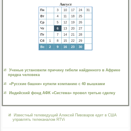
Август
Пн
3
10
17
24
31
Вт
4
11
18
25
Ср
5
12
19
26
Чт
6
13
20
27
Пт
7
14
21
28
Сб
1
8
15
22
29
Вс
2
9
16
23
30
Ученые установили причину гибели найденного в Африке
предка человека
«Русские башни» купили компанию с 40 вышками
Индийский фонд АФК «Система» провел третью сделку
Известный телеведущий Алексей Пивоваров едет в США
управлять телеканалом RTVi