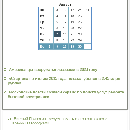
Август
Пн
3
10
17
24
31
Вт
4
11
18
25
Ср
5
12
19
26
Чт
6
13
20
27
Пт
7
14
21
28
Сб
1
8
15
22
29
Вс
2
9
16
23
30
Американцы вооружатся лазерами в 2023 году
«Скартел» по итогам 2015 года показал убыток в 2,45 млрд
рублей
Московские власти создали сервис по поиску услуг ремонта
бытовой электроники
Евгений Пригожин требует забыть о его контрактах с
военными городками