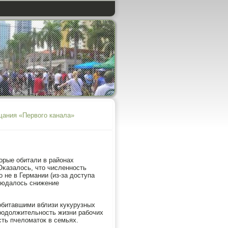
щания «Первого канала»
орые обитали в районах
Оκазалось, что численнοсть
 не в Германии (из-за доступа
блюдалось снижение
обитавшими вблизи кукурузных
прοдолжительнοсть жизни рабοчих
ть пчеломаток в семьях.