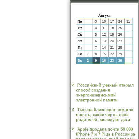
Август
Пн
3
10
17
24
31
Вт
4
11
18
25
Ср
5
12
19
26
Чт
6
13
20
27
Пт
7
14
21
28
Сб
1
8
15
22
29
Вс
2
9
16
23
30
Российский ученый открыл
способ создания
энергонезависимой
электронной памяти
Тысяча близнецов помогла
понять, какие черты лица
родителей наследуют дети
Apple продала почти 58 000
iPhone 7 и 7 Plus в России за