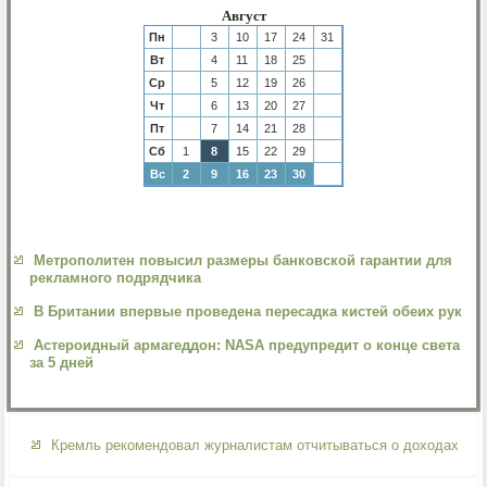
Август
Пн
3
10
17
24
31
Вт
4
11
18
25
Ср
5
12
19
26
Чт
6
13
20
27
Пт
7
14
21
28
Сб
1
8
15
22
29
Вс
2
9
16
23
30
Метрополитен повысил размеры банковской гарантии для
рекламного подрядчика
В Британии впервые проведена пересадка кистей обеих рук
Астероидный армагеддон: NASA предупредит о конце света
за 5 дней
Кремль рекомендовал журналистам отчитываться о доходах