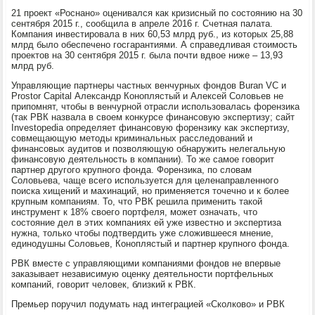
21 проект «Роснано» оценивался как кризисный по состоянию на 30
сентября 2015 г., сообщила в апреле 2016 г. Счетная палата.
Компания инвестировала в них 60,53 млрд руб., из которых 25,88
млрд было обеспечено госгарантиями. А справедливая стоимость
проектов на 30 сентября 2015 г. была почти вдвое ниже – 13,93
млрд руб.
Управляющие партнеры частных венчурных фондов Buran VC и
Prostor Сapital Александр Коноплястый и Алексей Соловьев не
припомнят, чтобы в венчурной отрасли использовалась форензика
(так РВК назвала в своем конкурсе финансовую экспертизу; сайт
Investopedia определяет финансовую форензику как экспертизу,
совмещающую методы криминальных расследований и
финансовых аудитов и позволяющую обнаружить нелегальную
финансовую деятельность в компании). То же самое говорит
партнер другого крупного фонда. Форензика, по словам
Соловьева, чаще всего используется для целенаправленного
поиска хищений и махинаций, но применяется точечно и к более
крупным компаниям. То, что РВК решила применить такой
инструмент к 18% своего портфеля, может означать, что
состояние дел в этих компаниях ей уже известно и экспертиза
нужна, только чтобы подтвердить уже сложившееся мнение,
единодушны Соловьев, Коноплястый и партнер крупного фонда.
РВК вместе с управляющими компаниями фондов не впервые
заказывает независимую оценку деятельности портфельных
компаний, говорит человек, близкий к РВК.
Премьер поручил подумать над интеграцией «Сколково» и РВК