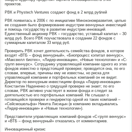
проектов.
РВК и Phystech Ventures создают фонд в 2 млрд рублей
РВК появилась в 2006 г. по инициативе Минэкономразвития, целью
ее создания было формирование индустрии венчурных инвестиций
и помощь государству в развитии индустрии инноваций.
Единственный акционер РВК – государство, уставный капитал – 30
млрд руб. Всего РВК поучаствовала в создании 22 фондов с
суммарным капиталом 33 млрд руб.
Проверить РВК хочет деятельность семейства фондов, в которое
входят «ВТБ – фонд венчурный», «Биопроцесс кэпитал венчурс»,
«Максвелл биотех», «Лидер-инновации», «Новые технологии» и «С-
групп венчурс». Сотруднику управляющей компании одного из этих
фондов известно о предстоящей проверке; проводится она, по его
словам, впервые, причины ему не известны, но риска для
управляющей компании и портфельных компаний он не видит.
Директор по венчурным инвестициям фонда «Лидер-инновации»
Константин Надененко о грядущей проверке не знает; по его
словам, РВК активно участвует в жизни фонда и следит за
деятельностью его портфельных компаний. Не слышал о
готовящейся проверке и гендиректор одной из таких компаний –
«Сейсмошельфа» Никита Лисицын (в компанию вкладывались
«Лидер-инновации» и «Новые технологии»).
Представители управляющих компаний фондов «С-групп венчурс»
и «ВТБ – фонд венчурный» отказались от комментариев.
Инновационный кризис