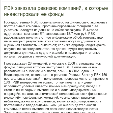
РВК заказала ревизию компаний, в которые
инвестировали ее фонды
Государственная РВК провела конкурс на финансовую экспертизу
портфельных компаний, профинансированных фондами с ее
участием, следует из данных на сайте госзакупок. Выиграла
аудиторская компания EY, запросившая 18,7 млн руб. РВК
рассчитывает получить от нее информацию об обстоятельствах,
из-за которых результаты этих компаний могут ухудшиться, а
оценочная стоимость – снизиться; если же аудитор найдет факты
нарушения законодательства, то должен будет подготовить
документы для иска в суд или жалобы в правоохранительные
органы, говорится в конкурсной документации.
Проверка ждет 28 компаний, в которые с 2008 г. вкладывались
фонды, пайщиком которых выступает РВК. Половина из них
расположены в Москве и области, семь – в США, одна – в
Великобритании, остальные – в регионах России. Всего у РВК 159
портфельных компаний – получается, проверка коснется примерно
18%. РВК интересует не только то, как получатели денег
исполняют условия инвестиционных меморандумов; перед EY
стоят и иные задачи: выявление и анализ «подозрительных
операций», «анализ экономической целесообразности финансовых
вложений» портфельных компаний, «выявление признаков
неблагонадежности контрагентов, включая аффилированность
поставщика с владельцами», «общий анализ деятельности
компании в целях выявления признаков неблагонадежности».
Заодно аудитору предстоит оценить инновационность этих