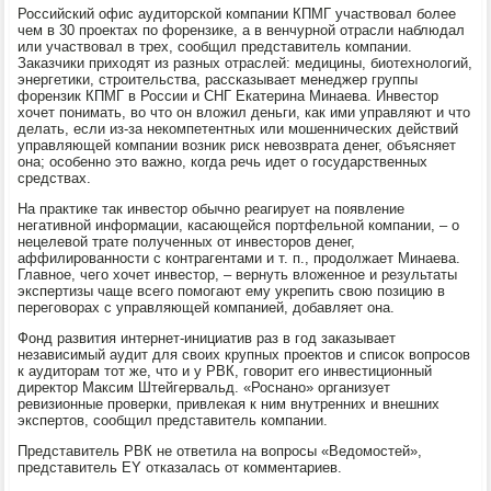
Российский офис аудиторской компании КПМГ участвовал более
чем в 30 проектах по форензике, а в венчурной отрасли наблюдал
или участвовал в трех, сообщил представитель компании.
Заказчики приходят из разных отраслей: медицины, биотехнологий,
энергетики, строительства, рассказывает менеджер группы
форензик КПМГ в России и СНГ Екатерина Минаева. Инвестор
хочет понимать, во что он вложил деньги, как ими управляют и что
делать, если из-за некомпетентных или мошеннических действий
управляющей компании возник риск невозврата денег, объясняет
она; особенно это важно, когда речь идет о государственных
средствах.
На практике так инвестор обычно реагирует на появление
негативной информации, касающейся портфельной компании, – о
нецелевой трате полученных от инвесторов денег,
аффилированности с контрагентами и т. п., продолжает Минаева.
Главное, чего хочет инвестор, – вернуть вложенное и результаты
экспертизы чаще всего помогают ему укрепить свою позицию в
переговорах с управляющей компанией, добавляет она.
Фонд развития интернет-инициатив раз в год заказывает
независимый аудит для своих крупных проектов и список вопросов
к аудиторам тот же, что и у РВК, говорит его инвестиционный
директор Максим Штейгервальд. «Роснано» организует
ревизионные проверки, привлекая к ним внутренних и внешних
экспертов, сообщил представитель компании.
Представитель РВК не ответила на вопросы «Ведомостей»,
представитель EY отказалась от комментариев.