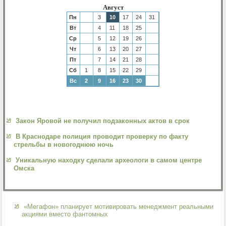
Август
Пн
3
10
17
24
31
Вт
4
11
18
25
Ср
5
12
19
26
Чт
6
13
20
27
Пт
7
14
21
28
Сб
1
8
15
22
29
Вс
2
9
16
23
30
Закон Яровой не получил подзаконных актов в срок
В Краснодаре полиция проводит проверку по факту
стрельбы в новогоднюю ночь
Уникальную находку сделали археологи в самом центре
Омска
«Мегафон» планирует мотивировать менеджмент реальными
акциями вместо фантомных