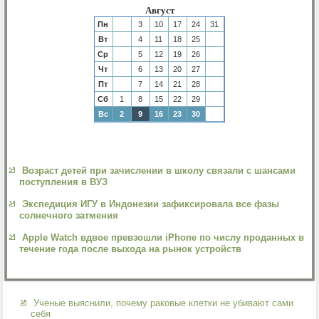
Август
Пн
3
10
17
24
31
Вт
4
11
18
25
Ср
5
12
19
26
Чт
6
13
20
27
Пт
7
14
21
28
Сб
1
8
15
22
29
Вс
2
9
16
23
30
Возраст детей при зачислении в школу связали с шансами
поступления в ВУЗ
Экспедиция ИГУ в Индонезии зафиксировала все фазы
солнечного затмения
Apple Watch вдвое превзошли iPhone по числу проданных в
течение года после выхода на рынок устройств
Ученые выяснили, почему раковые клетки не убивают сами
себя