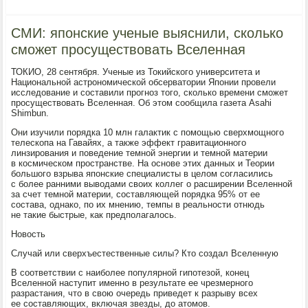
СМИ: японские ученые выяснили, сколько
сможет просуществовать Вселенная
ТОКИО, 28 сентября. Ученые из Токийского университета и
Национальной астрономической обсерватории Японии провели
исследование и составили прогноз того, сколько времени сможет
просуществовать Вселенная. Об этом сообщила газета Asahi
Shimbun.
Они изучили порядка 10 млн галактик с помощью сверхмощного
телескопа на Гавайях, а также эффект гравитационного
линзирования и поведение темной энергии и темной материи
в космическом пространстве. На основе этих данных и Теории
большого взрыва японские специалисты в целом согласились
с более ранними выводами своих коллег о расширении Вселенной
за счет темной материи, составляющей порядка 95% от ее
состава, однако, по их мнению, темпы в реальности отнюдь
не такие быстрые, как предполагалось.
Новость
Случай или сверхъестественные силы? Кто создал Вселенную
В соответствии с наиболее популярной гипотезой, конец
Вселенной наступит именно в результате ее чрезмерного
разрастания, что в свою очередь приведет к разрыву всех
ее составляющих, включая звезды, до атомов.