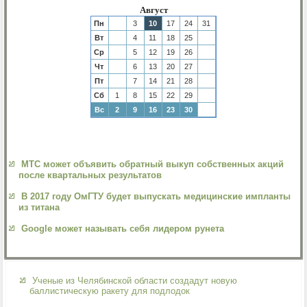
Август
Пн
3
10
17
24
31
Вт
4
11
18
25
Ср
5
12
19
26
Чт
6
13
20
27
Пт
7
14
21
28
Сб
1
8
15
22
29
Вс
2
9
16
23
30
МТС может объявить обратный выкуп собственных акций
после квартальных результатов
В 2017 году ОмГТУ будет выпускать медицинские импланты
из титана
Google может называть себя лидером рунета
Ученые из Челябинской области создадут новую
баллистическую ракету для подлодок