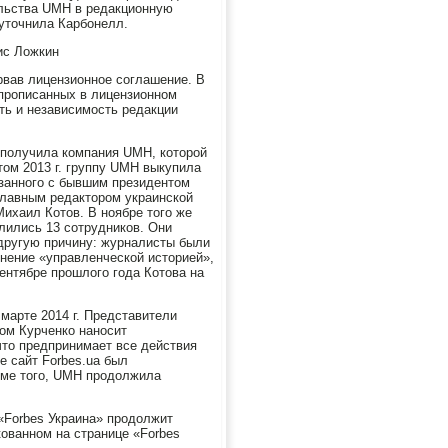
ельства UMH в редакционную
 уточнила Карбонелл.
ис Ложкин
орвав лицензионное соглашение. В
прописанных в лицензионном
ть и независимость редакции
е получила компания UMH, которой
ом 2013 г. группу UMH выкупила
язанного с бывшим президентом
главным редактором украинской
ихаил Котов. В ноябре того же
олились 13 сотрудников. Они
 другую причину: журналисты были
ьнение «управленческой историей»,
ентябре прошлого года Котова на
марте 2014 г. Представители
ном Курченко наносит
что предпринимает все действия
е сайт Forbes.ua был
роме того, UMH продолжила
«Forbes Украина» продолжит
кованном на странице «Forbes