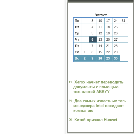
Август
Пн
3
10
17
24
31
Вт
4
11
18
25
Ср
5
12
19
26
Чт
6
13
20
27
Пт
7
14
21
28
Сб
1
8
15
22
29
Вс
2
9
16
23
30
Xerox начнет переводить
документы с помощью
технологий ABBYY
Два самых известных топ-
менеджера Intel покидают
компанию
Китай признал Huawei