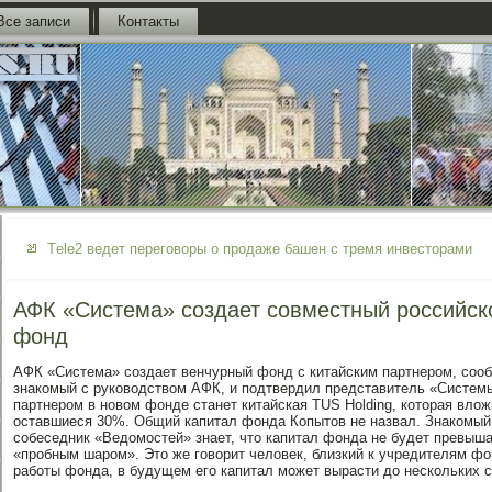
Все записи
Контакты
Тele2 ведет переговоры о продаже башен с тремя инвесторами
АФК «Система» создает совместный российск
фонд
АФК «Система» создает венчурный фонд с китайским партнером, соо
знакомый с руководством АФК, и подтвердил представитель «Системы
партнером в новом фонде станет китайская TUS Holding, которая влож
оставшиеся 30%. Общий капитал фонда Копытов не назвал. Знакомый
собеседник «Ведомостей» знает, что капитал фонда не будет превыш
«пробным шаром». Это же говорит человек, близкий к учредителям фо
работы фонда, в будущем его капитал может вырасти до нескольких 