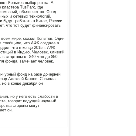
няет Копытов выбор рынка. А
 кластера TusPark, где
компаний, объясняет он. Фонд
чных и сетевых технологий,
и будут работать в Китае, России
ет, что тот будет финансировать
 всем мире, сказал Копытов. Один
s сообщила, что АФК создала в
дил, что в конце 2015 г. АФК
естиций в Индию. Человек, близкий
ь в стартапы от $40 млн до $50
ля фонда, замечает человек,
венчурный фонд на базе дочерней
roup Алексей Катков. Сначала
 но в конце декабря он
ния, но у него есть слабости в
офта, говорит ведущий научный
ерства стороны могут
ает он.