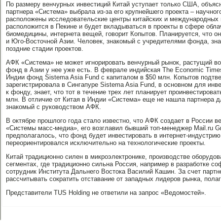
По размеру венчурных инвестиций Китай уступает только США, объяс
партнера «Система» выбрала из-за его крупнейшего проекта – научного
расположены исследовательские центры китайских и международных 
расположится в Пекине и будет вкладываться в проекты в сфере обла
биомедицины, интернета вещей, говорит Копытов. Планируется, что он
и Юго-Восточной Азии. Человек, знакомый с учредителями фонда, зна
поздние стадии проектов.
АФК «Система» не может игнорировать венчурный рынок, растущий во
фонд в Азии у нее уже есть. В феврале индийская The Economic Time
Индии фонд Sistema Asia Fund с капиталом в $50 млн. Копытов подтвер
зарегистрировала в Сингапуре Sistema Asia Fund, в основном для инв
к фонду, знает, что тот в течение трех лет планирует проинвестироват
млн. В отличие от Китая в Индии «Система» еще не нашла партнера д
знакомый с руководством АФК.
В октябре прошлого года стало известно, что АФК создает в России 
«Системы масс-медиа», его возглавил бывший топ-менеджер Mail.ru G
предполагалось, что фонд будет инвестировать в интернет-индустрию,
переориентировался исключительно на технологические проекты.
Китай традиционно силен в микроэлектронике, производстве оборудова
сегментах, где традиционно сильна Россия, например в разработке с
сотрудник Института Дальнего Востока Василий Кашин. За счет партн
рассчитывать сократить отставание от западных лидеров рынка, полаг
Представители TUS Holding не ответили на запрос «Ведомостей».