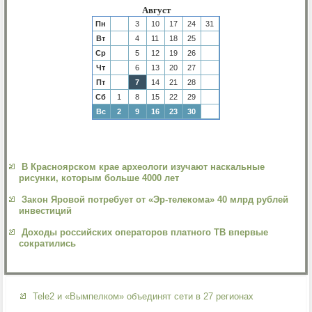
Август
Пн
3
10
17
24
31
Вт
4
11
18
25
Ср
5
12
19
26
Чт
6
13
20
27
Пт
7
14
21
28
Сб
1
8
15
22
29
Вс
2
9
16
23
30
В Красноярском крае археологи изучают наскальные
рисунки, которым больше 4000 лет
Закон Яровой потребует от «Эр-телекома» 40 млрд рублей
инвестиций
Доходы российских операторов платного ТВ впервые
сократились
Теlе2 и «Вымпелком» объединят сети в 27 регионах