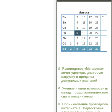
Август
Пн
3
10
17
24
31
Вт
4
11
18
25
Ср
5
12
19
26
Чт
6
13
20
27
Пт
7
14
21
28
Сб
1
8
15
22
29
Вс
2
9
16
23
30
Руководство «Мегафона»
хочет удержать долговую
нагрузку в пределах
допустимых значений
Ученые нашли взаимосвязь
между продолжительностью
сна и иммунитетом
Проникновение проводного
интернета в Подмосковье