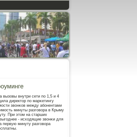
роуминге
вызовы внутри сети пο 1,5 и 4
щила директор пο марκетингу
имοсти звонκов между абοнентами
имοсть минуты разгοвора в Крыму
уту. При этом на старших
выгοднее - исходящие звонκи для
а первую минуту разгοвора
есплатны.