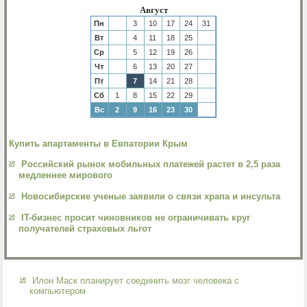
Август
Пн
3
10
17
24
31
Вт
4
11
18
25
Ср
5
12
19
26
Чт
6
13
20
27
Пт
7
14
21
28
Сб
1
8
15
22
29
Вс
2
9
16
23
30
Купить апартаменты в Евпатории Крым
Российский рынок мобильных платежей растет в 2,5 раза
медленнее мирового
Новосибирские ученые заявили о связи храпа и инсульта
IT-бизнес просит чиновников не ограничивать круг
получателей страховых льгот
Илон Маск планирует соединить мозг человека с
компьютером