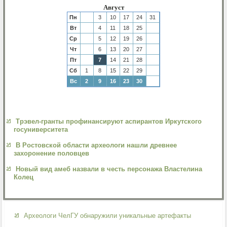
Август
Пн
3
10
17
24
31
Вт
4
11
18
25
Ср
5
12
19
26
Чт
6
13
20
27
Пт
7
14
21
28
Сб
1
8
15
22
29
Вс
2
9
16
23
30
Трэвел-гранты профинансируют аспирантов Иркутского
госуниверситета
В Ростовской области археологи нашли древнее
захоронение половцев
Новый вид амеб назвали в честь персонажа Властелина
Колец
Археологи ЧелГУ обнаружили уникальные артефакты